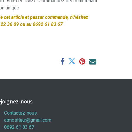
entre 6h30 et 15h30. Commandez dès maintenant
ion unique
 de cet article et passer commande, n'hésitez
 22 36 09 ou au 0692 61 83 67
joignez-nous
Contactez-nous
atmosfleur@gmail.com
0692 61 83 67