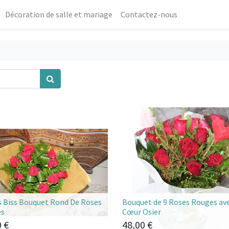
Décoration de salle et mariage
Contactez-nous
s Biss Bouquet Rond De Roses
Bouquet de 9 Roses Rouges av
es
Cœur Osier
0
€
48,00
€