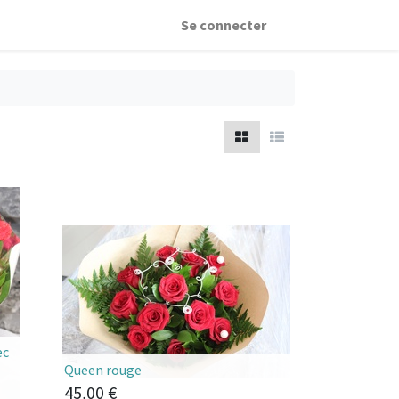
Se connecter
ec
Queen rouge
45,00
€